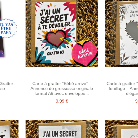
Gratter
Carte à gratter “Bébé arrive” –
Carte à gratter 
sse
Annonce de grossesse originale
feuillage – An
format A6 avec enveloppe...
élégan
9,99 €
9