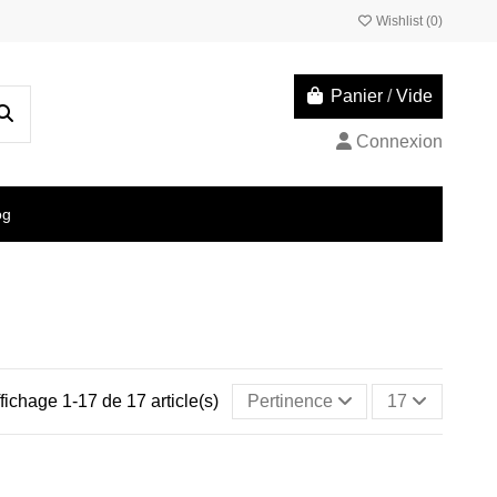
Wishlist (
0
)
Panier
/
Vide
Connexion
og
fichage 1-17 de 17 article(s)
Pertinence
17