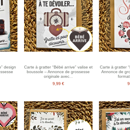
e” design
Carte à gratter “Bébé arrive” valise et
Carte à gratter 
ossesse
boussole – Annonce de grossesse
Annonce de gr
originale avec...
format
9,99 €
9