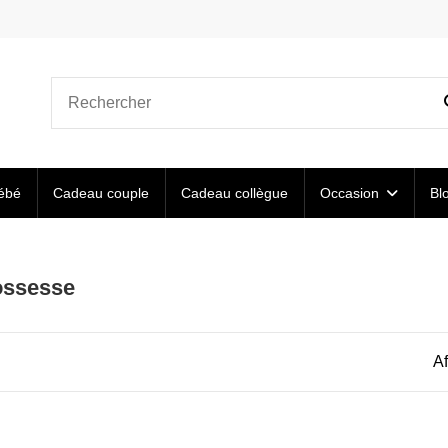
ébé
Cadeau couple
Cadeau collègue
Occasion
Bl
ossesse
Af