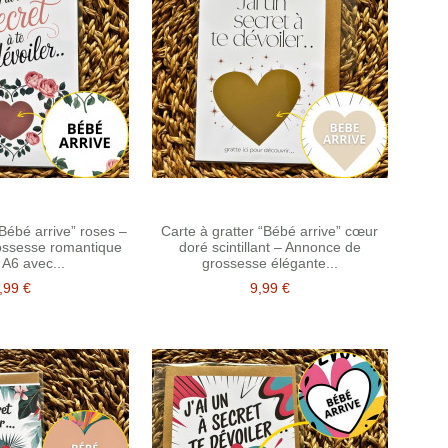
“Bébé arrive” roses –
Carte à gratter “Bébé arrive” cœur
ossesse romantique
doré scintillant – Annonce de
 A6 avec...
grossesse élégante...
,99 €
9,99 €