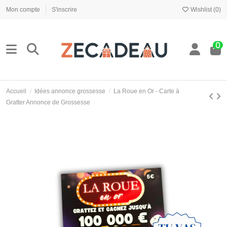
Mon compte
S'inscrire
Wishlist (
0
)
0
Accueil
Idées annonce grossesse
La Roue en Or - Carte à
Gratter Annonce de Grossesse